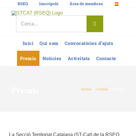
Skip
RSEQ
Inscripció
Àrea de membres
to
content
Search
for:
Inici
Qui som
Convocatòries d’ajuts
Premis
Notícies
Activitats
Contacte
Premis
Home
Català
Premis
La Secció Territorial Catalana (ST-Cat) de la RSEQ