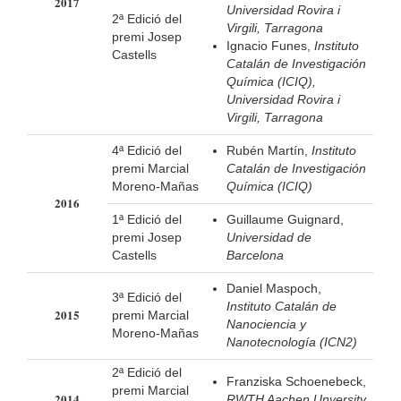
2017
Universidad Rovira i
2ª Edició del
Virgili, Tarragona
premi Josep
Ignacio Funes,
Instituto
Castells
Catalán de Investigación
Química (ICIQ),
Universidad Rovira i
Virgili, Tarragona
4ª Edició del
Rubén Martín,
Instituto
premi Marcial
Catalán de Investigación
Moreno-Mañas
Química (ICIQ)
2016
1ª Edició del
Guillaume Guignard,
premi Josep
Universidad de
Castells
Barcelona
Daniel Maspoch,
3ª Edició del
Instituto Catalán de
2015
premi Marcial
Nanociencia y
Moreno-Mañas
Nanotecnología (ICN2)
2ª Edició del
Franziska Schoenebeck,
premi Marcial
2014
RWTH Aachen Unversity