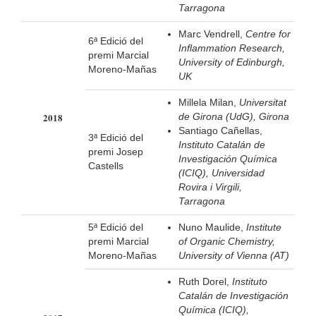
Tarragona
Marc Vendrell,
Centre for
6ª Edició del
Inflammation Research,
premi Marcial
University of Edinburgh,
Moreno-Mañas
UK
Millela Milan,
Universitat
2018
de Girona (UdG), Girona
Santiago Cañellas,
3ª Edició del
Instituto Catalán de
premi Josep
Investigación Química
Castells
(ICIQ), Universidad
Rovira i Virgili,
Tarragona
5ª Edició del
Nuno Maulide,
Institute
premi Marcial
of Organic Chemistry,
Moreno-Mañas
University of Vienna (AT)
Ruth Dorel,
Instituto
Catalán de Investigación
Química (ICIQ),