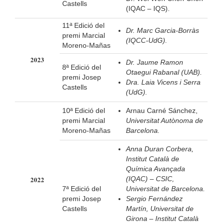
Castells
(IQAC – IQS).
11ª Edició del
Dr. Marc Garcia-Borràs
premi Marcial
(IQCC-UdG).
Moreno-Mañas
2023
Dr. Jaume Ramon
8ª Edició del
Otaegui Rabanal (UAB).
premi Josep
Dra. Laia Vicens i Serra
Castells
(UdG).
10ª Edició del
Arnau Carné Sánchez,
premi Marcial
Universitat Autònoma de
Moreno-Mañas
Barcelona.
Anna Duran Corbera,
Institut Català de
Química Avançada
2022
(IQAC) – CSIC,
7ª Edició del
Universitat de Barcelona.
premi Josep
Sergio Fernández
Castells
Martín, Universitat de
Girona – Institut Català