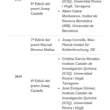
(ICIQ), Universitat Rovira
5ª Edició del
i Virgili, Tarragona
premi Josep
Albert Cabré
Castells
Montesinos,
Institut de
Recerca Biomèdica
(IRB), Universitat de
Barcelona
7ª Edició del
Josep Cornellà,
Max-
premi Marcial
Planck-Institut für
Moreno-Mañas
Kohlenforschung, DE
Cristina García-Morales,
Instituto Catalán de
Investigación Química
(ICIQ), Universidad
2019
Rovira i Virgili,
4ª Edició del
Tarragona
premi Josep
José Enrique Gómez,
Castells
Instituto Catalán de
Investigación Química
(ICIQ), Universidad
Rovira i Virgili,